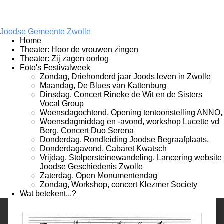
Joodse Gemeente Zwolle
Home
Theater: Hoor de vrouwen zingen
Theater: Zij zagen oorlog
Foto's Festivalweek
Zondag, Driehonderd jaar Joods leven in Zwolle
Maandag, De Blues van Kattenburg
Dinsdag, Concert Rineke de Wit en de Sisters
Vocal Group
Woensdagochtend, Opening tentoonstelling ANNO,
Woensdagmiddag en -avond, workshop Lucette vd
Berg, Concert Duo Serena
Donderdag, Rondleiding Joodse Begraafplaats,
Donderdagavond, Cabaret Kwatsch
Vrijdag, Stolpersteinewandeling, Lancering website
Joodse Geschiedenis Zwolle
Zaterdag, Open Monumentendag
Zondag, Workshop, concert Klezmer Society
Wat betekent...?