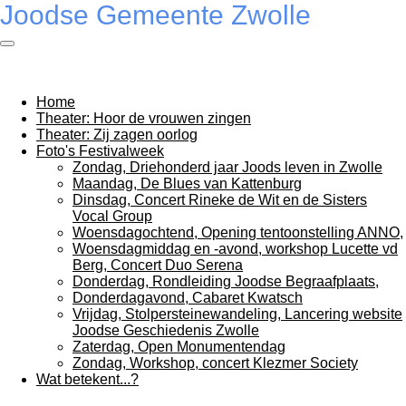
Joodse Gemeente Zwolle
Ga
direct
naar
de
hoofdinhoud
Home
Theater: Hoor de vrouwen zingen
Theater: Zij zagen oorlog
Foto's Festivalweek
Zondag, Driehonderd jaar Joods leven in Zwolle
Maandag, De Blues van Kattenburg
Dinsdag, Concert Rineke de Wit en de Sisters
Vocal Group
Woensdagochtend, Opening tentoonstelling ANNO,
Woensdagmiddag en -avond, workshop Lucette vd
Berg, Concert Duo Serena
Donderdag, Rondleiding Joodse Begraafplaats,
Donderdagavond, Cabaret Kwatsch
Vrijdag, Stolpersteinewandeling, Lancering website
Joodse Geschiedenis Zwolle
Zaterdag, Open Monumentendag
Zondag, Workshop, concert Klezmer Society
Wat betekent...?