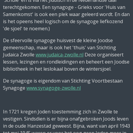
'Schule' en is via het Jiddisch in de Nederlandse taal
terechtgekomen. Een synagoge - Grieks voor 'Huis van
Samenkomst' is ook een plek waar geleerd wordt. En dan
is het opeens heel logisch om de synagoge liefkozend
'de sjoel' te noemen.)
De sfeervolle synagoge huisvest de kleine Joodse
gemeenschap, maar is ook het 'thuis' van Stichting
Judaica Zwolle
www.judaica-zwolle.nl
Deze organiseert
lessen, lezingen en rondleidingen en beheert een Joodse
bibliotheek in het leslokaal boven de wintersjoel.
De synagoge is eigendom van Stichting Voortbestaan
Synagoge
www.synagoge-zwolle.nl
In 1721 kregen Joden toestemming zich in Zwolle te
vestigen. Sindsdien is er bijna onafgebroken Joods leven
in de oude Hanzestad geweest. Bijna, want van april 1943